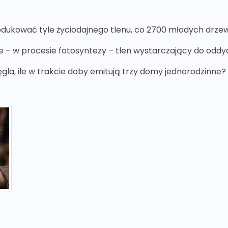
produkować tyle życiodajnego tlenu, co 2700 młodych drze
uje – w procesie fotosyntezy – tlen wystarczający do odd
ęgla, ile w trakcie doby emitują trzy domy jednorodzinne?