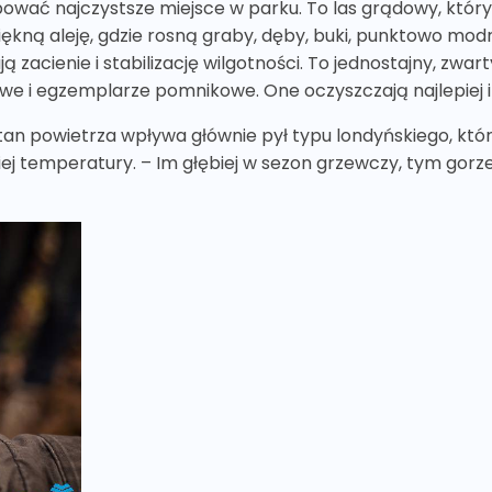
ypować najczystsze miejsce w parku. To las grądowy, który 
ękną aleję, gdzie rosną graby, dęby, buki, punktowo mod
ują zacienie i stabilizację wilgotności. To jednostajny, zwa
we i egzemplarze pomnikowe. One oczyszczają najlepiej i 
 stan powietrza wpływa głównie pył typu londyńskiego, kt
ej temperatury. – Im głębiej w sezon grzewczy, tym gorz