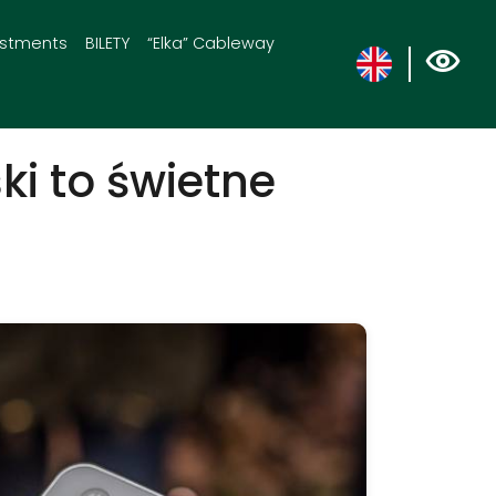
estments
BILETY
“Elka” Cableway
ski to świetne