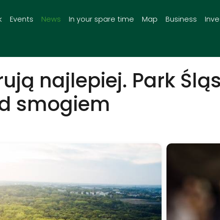
k
Events
News
In your spare time
Map
Business
Inv
rują najlepiej. Park Ślą
zed smogiem