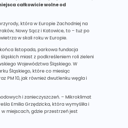
miejsca całkowicie wolne od
przyrody, która w Europie Zachodniej na
aków, Nowy Sącz i Katowice, to – tuż po
wietrza w skali roku w Europie.
 końca listopada, parkowa fundacja
ąskich miast z podkreśleniem roli zieleni
kowskiego Województwa Śląskiego. W
rku Śląskiego, które co miesiąc
 PM 10, jak również dwutlenku węgla i
hodowych i zanieczyszczeń. – Mikroklimat
reśla Emilia Grzędzicka, która wymyśliła i
 w miejscach, gdzie przestrzeń jest