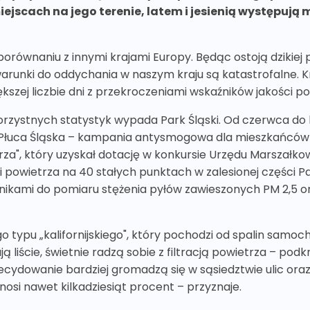
iejscach na jego terenie, latem i jesienią występują 
orównaniu z innymi krajami Europy. Będąc ostoją dzikiej 
arunki do oddychania w naszym kraju są katastrofalne. Kr
ększej liczbie dni z przekroczeniami wskaźników jakości po
ekorzystnych statystyk wypada Park Śląski. Od czerwca do
e Płuca Śląska – kampania antysmogowa dla mieszkańców śl
trza", który uzyskał dotację w konkursie Urzędu Marszał
powietrza na 40 stałych punktach w zalesionej części Pa
ami do pomiaru stężenia pyłów zawieszonych PM 2,5 oraz
typu „kalifornijskiego", który pochodzi od spalin samoc
ą liście, świetnie radzą sobie z filtracją powietrza – podk
decydowanie bardziej gromadzą się w sąsiedztwie ulic oraz
ynosi nawet kilkadziesiąt procent – przyznaje.