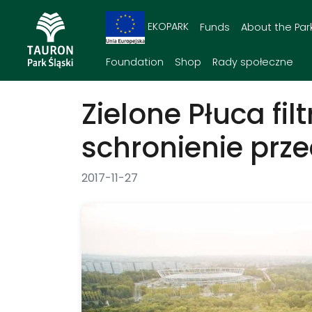
EKOPARK
Funds
About the Par
Foundation
Shop
Rady społeczne
Zielone Płuca filt
schronienie pr
2017-11-27