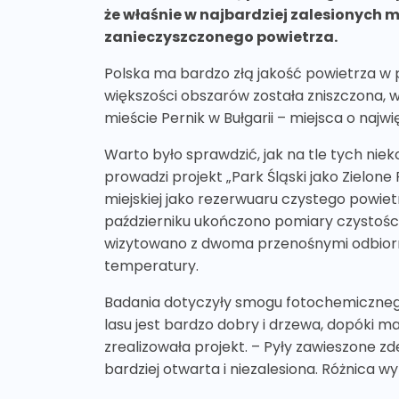
że właśnie w najbardziej zalesionych m
zanieczyszczonego powietrza.
Polska ma bardzo złą jakość powietrza w p
większości obszarów została zniszczona, w
mieście Pernik w Bułgarii – miejsca o najwi
Warto było sprawdzić, jak na tle tych ni
prowadzi projekt „Park Śląski jako Zielon
miejskiej jako rezerwuaru czystego powie
październiku ukończono pomiary czystości 
wizytowano z dwoma przenośnymi odbiornik
temperatury.
Badania dotyczyły smogu fotochemicznego 
lasu jest bardzo dobry i drzewa, dopóki maj
zrealizowała projekt. – Pyły zawieszone z
bardziej otwarta i niezalesiona. Różnica w