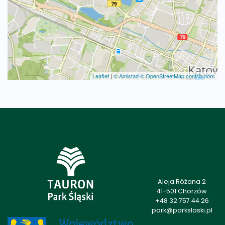
Leaflet
|
© Amistad
© OpenStreetMap contributors
Aleja Różana 2
41-501 Chorzów
+48 32 757 44 26
park@parkslaski.pl