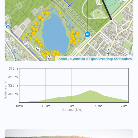
Leaflet
|
© Amistad
© OpenStreetMap contributors
375m
350m
höhe ü. d. m.
325m
300m
0km
0.5km
1km
1.5km
2km
distanz (km)