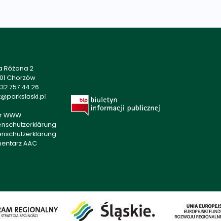
a Różana 2
501 Chorzów
32 757 44 26
@parkslaski.pl
r WWW
enschutzerklärung
enschutzerklärung
mentarz AAC