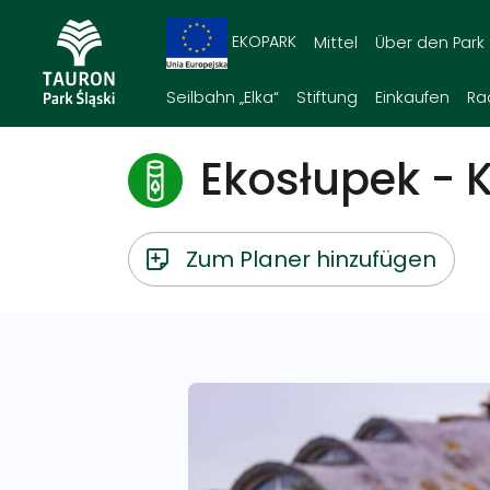
EKOPARK
Mittel
Über den Park
Seilbahn „Elka“
Stiftung
Einkaufen
Ra
Ekosłupek - 
Zum Planer hinzufügen