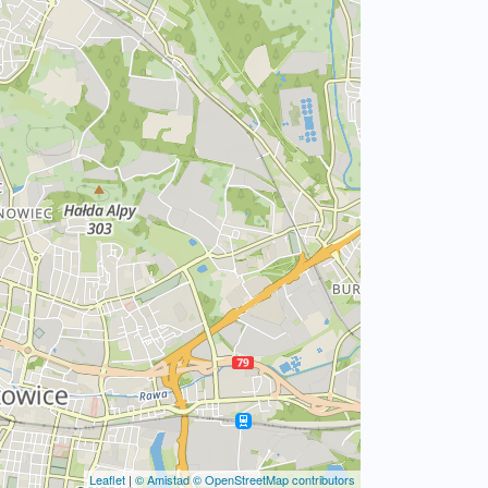
Leaflet
|
© Amistad
© OpenStreetMap contributors