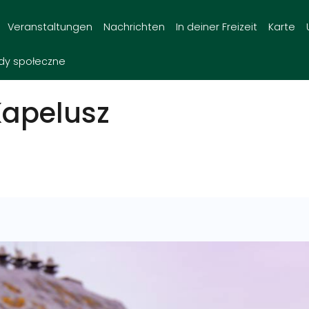
Veranstaltungen
Nachrichten
In deiner Freizeit
Karte
dy społeczne
Kapelusz