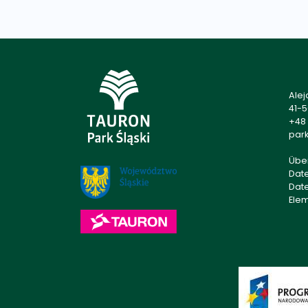
Alej
41-
+48 
park
Übe
Dat
Dat
Ele