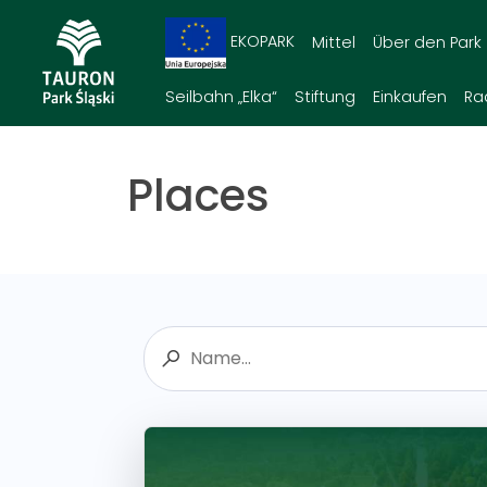
EKOPARK
Mittel
Über den Park
Seilbahn „Elka“
Stiftung
Einkaufen
Ra
Places