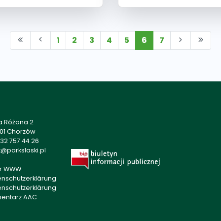
1
2
3
4
5
6
7
a Różana 2
501 Chorzów
32 757 44 26
@parkslaski.pl
r WWW
enschutzerklärung
enschutzerklärung
mentarz AAC