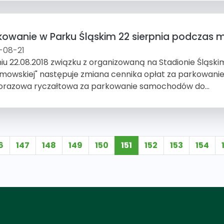
kowanie w Parku Śląskim 22 sierpnia podczas m
-08-21
iu 22.08.2018 związku z organizowaną na Stadionie Śląski
imowskiej" następuje zmiana cennika opłat za parkowani
orazowa ryczałtowa za parkowanie samochodów do...
6
147
148
149
150
151
152
153
154