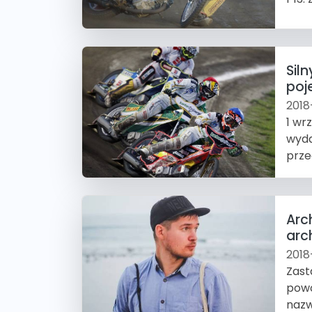
Sil
poj
2018
1 wr
wyda
prze
Arc
arch
2018
Zast
powo
nazw