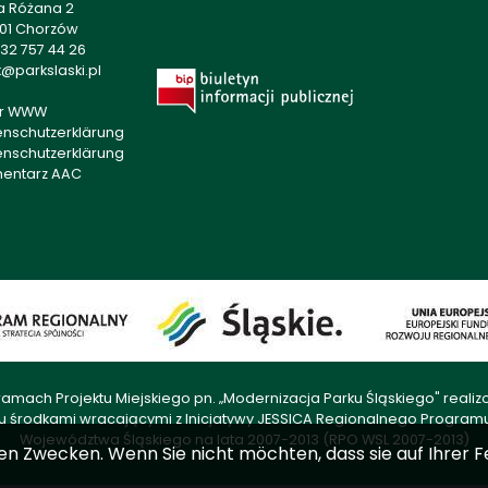
a Różana 2
501 Chorzów
32 757 44 26
@parkslaski.pl
r WWW
enschutzerklärung
enschutzerklärung
mentarz AAC
amach Projektu Miejskiego pn. „Modernizacja Parku Śląskiego" rea
u środkami wracającymi z Inicjatywy JESSICA Regionalnego Progra
Województwa Śląskiego na lata 2007-2013 (RPO WSL 2007-2013)
en Zwecken. Wenn Sie nicht möchten, dass sie auf Ihrer F