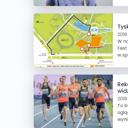
Tysk
2018
W na
Fest
w sp
Rek
wid
2018
To b
oglą
wyni