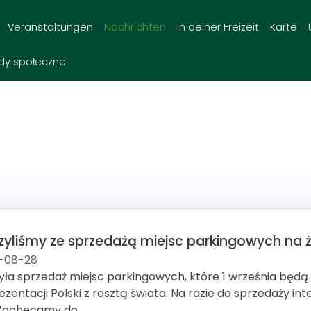
Veranstaltungen
Nachrichten
In deiner Freizeit
Karte
dy społeczne
zyliśmy ze sprzedażą miejsc parkingowych na ż
-08-28
yła sprzedaż miejsc parkingowych, które 1 września będ
ezentacji Polski z resztą świata. Na razie do sprzedaży int
 Zachęcamy do...