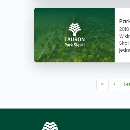
Par
2018
W dn
Skol
jedn
14