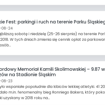
ie Fest: parkingi i ruch na terenie Parku Śląskie
-08-24
jbliższą sobotę i niedzielę (25-26 sierpnia) na terenie Pa
 2018. W tych dniach zmienia się cennik opłat za parkowa
osób...
ordowy Memoriał Kamili Skolimowskiej – 9.87 w
zów na Stadionie Śląskim
-08-23
yło wspaniałe popołudnie dla kibiców lekkiej atletyki. 41 
dało m.in. fenomenalny bieg Ronniego Bakera, który poko
ki uzyskany w 2018 roku na...