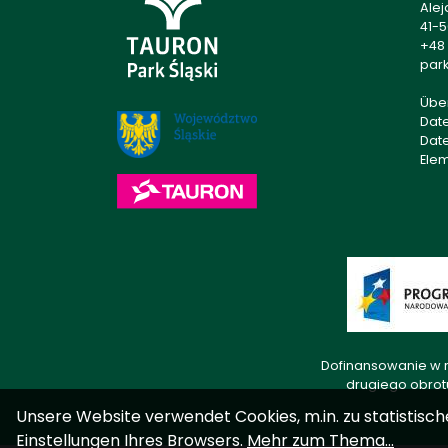
Alej
41-
+48 
park
Übe
Dat
Dat
Ele
Dofinansowanie w r
drugiego obrot
Unsere Website verwendet Cookies, m.in. zu statistisch
Einstellungen Ihres Browsers.
Mehr zum Thema...