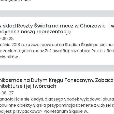
ny skład Reszty Świata na mecz w Chorzowie. 1 w
edynek z naszą reprezentacją
-08-28
ześnia 2018 roku żużel powróci na Stadion Śląski po piętn
rzeniem będzie mecz Żużlowej Reprezentacji Polski z Resz
ciwników...
hikosmos na Dużym Kręgu Tanecznym. Zobacz p
itekturze i jej twórcach
-08-27
anawialiście się kiedyś, dlaczego Spodek wylądował akur
du inne obiekty Śląska przypominają scenerię z Odysei 
a jest przypadkowa? Planetarium Śląskie w...