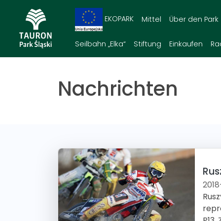
EKOPARK
Mittel
Über den Park
Seilbahn „Elka“
Stiftung
Einkaufen
Ra
Nachrichten
Rus
2018
Rusz
repr
P13.