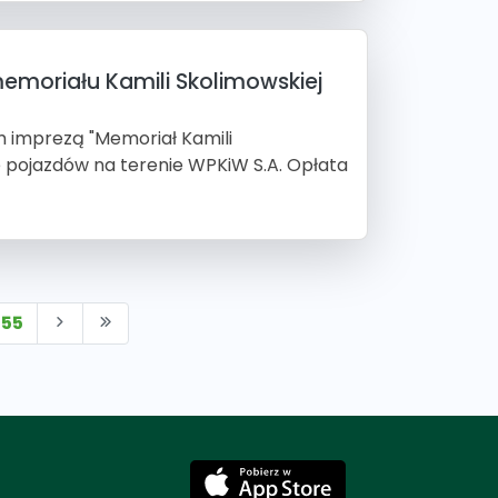
emoriału Kamili Skolimowskiej
m imprezą "Memoriał Kamili
e pojazdów na terenie WPKiW S.A. Opłata
155