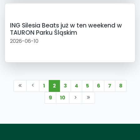
ING Silesia Beats już w ten weekend w
TAURON Parku Śląskim
2026-06-10
1
2
3
4
5
6
7
8
9
10