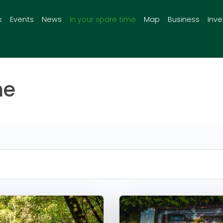
k
Events
News
In your spare time
Map
Business
Inv
me