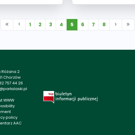
1
2
3
4
5
6
7
8
a Różana 2
01 Chorzów
32 757 44 26
@parkslaski.pl
ut WWW
sibility
ement
acy policy
entarz AAC