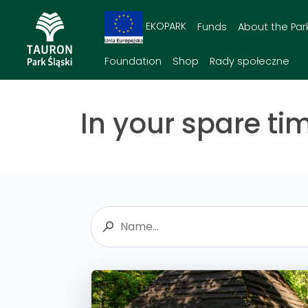
EKOPARK
Funds
About the Par
Foundation
Shop
Rady społeczne
In your spare ti