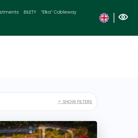
estments
BILETY
“Elka” Cableway
SHOW FILTERS