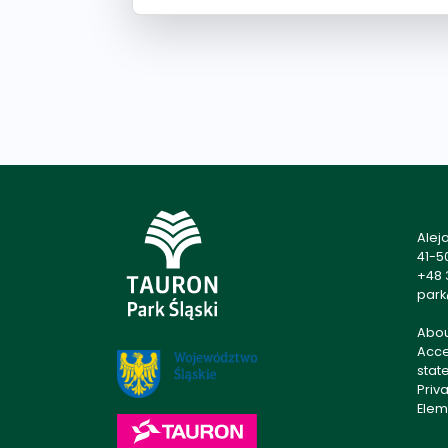
Alej
41-5
+48 
park
Abo
Acces
stat
Priv
Elem