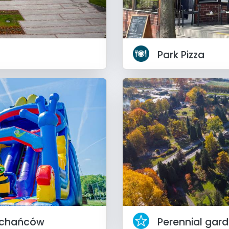
Park Pizza
uchańców
Perennial gar