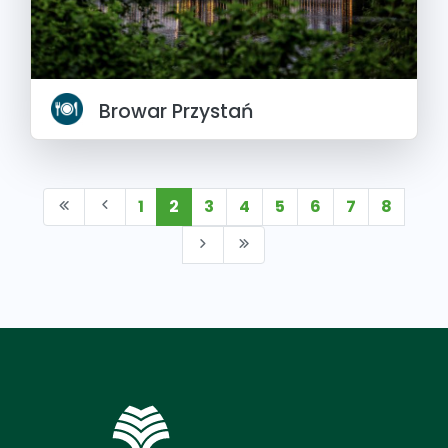
Browar Przystań
1
2
3
4
5
6
7
8