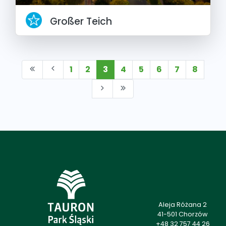
Großer Teich
1
2
3
4
5
6
7
8
Aleja Różana 2
41-501 Chorzów
+48 32 757 44 26