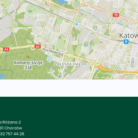
a Różana 2
501 Chorzów
32 757 44 26