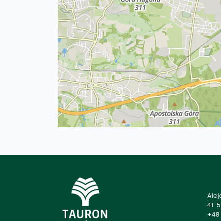
Alej
41-
+48 