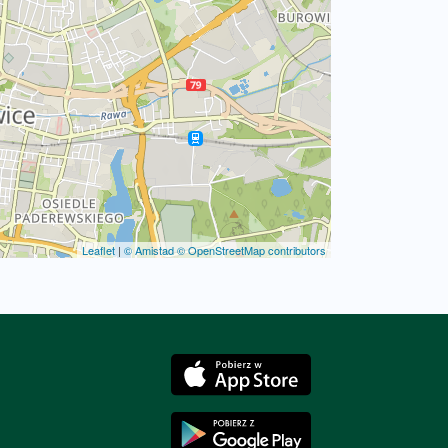
Leaflet
|
© Amistad
© OpenStreetMap contributors