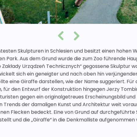
nntesten Skulpturen in Schlesien und besitzt einen hohen
en Park. Aus dem Grund wurde die zum Zoo führende Haupt
kie Zakłady Urządzeń Technicznych“ gegossene Skulptur wa
ckelt sich ein geneigter und nach oben hin verjüngender
te eine Giraffe darstellen, wie der Name suggeriert. Fü
h, für den Entwurf der Konstruktion hingegen Jerzy Tomb
turisten gegen ein originalgetreues Erscheinungsbild und f
en Trends der damaligen Kunst und Architektur weit vorau
unen Flecken bedeckt. Eine von Grund auf durchgeführte S
estellt und die „Giraffe“ in die Denkmalliste aufgenommen