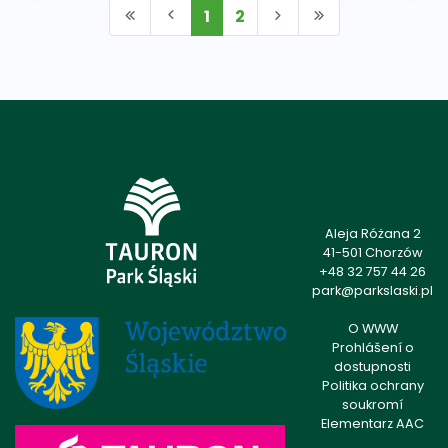
1
2
Aleja Różana 2
41-501 Chorzów
+48 32 757 44 26
park@parkslaski.pl
O WWW
Prohlášení o
dostupnosti
Politika ochrany
soukromí
Elementarz AAC