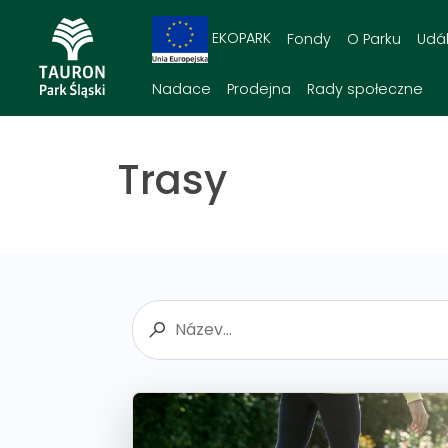
EKOPARK
Fondy
O Parku
Udál
Nadace
Prodejna
Rady społeczne
Trasy