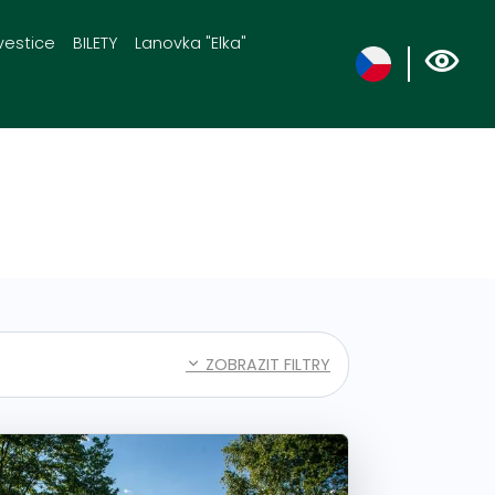
vestice
BILETY
Lanovka "Elka"
ZOBRAZIT FILTRY