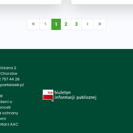
1
2
3
 Różana 2
1 Chorzów
 757 44 26
arkslaski.pl
W
šení o
pnosti
ka ochrany
omí
ntarz AAC