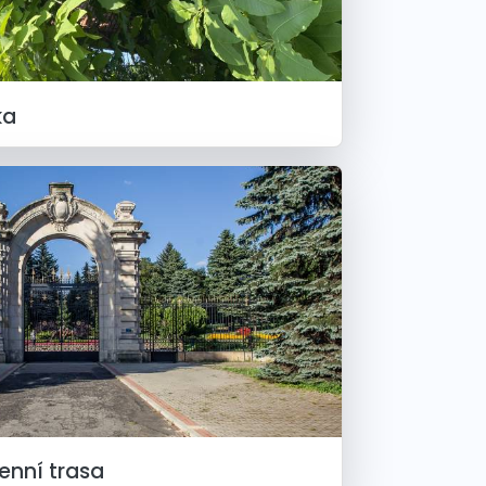
ka
nní trasa