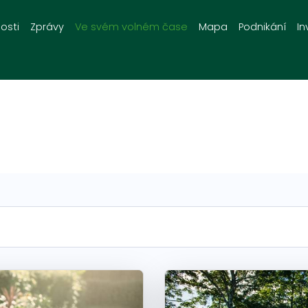
osti
Zprávy
Ve svém volném čase
Mapa
Podnikání
In