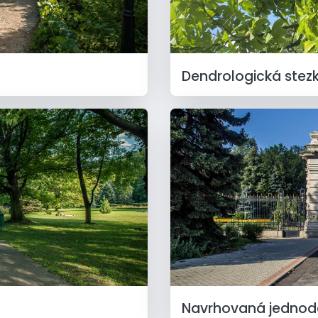
Dendrologická stez
Navrhovaná jednode