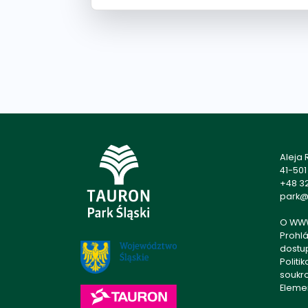
Aleja
41-50
+48 32
park@p
O WW
Prohlá
dostu
Politi
soukr
Eleme