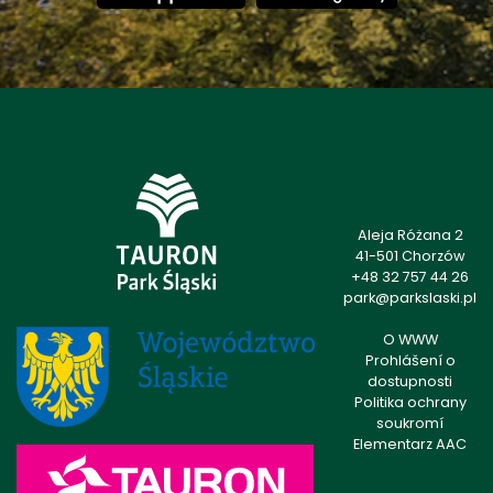
Aleja Różana 2
41-501 Chorzów
+48 32 757 44 26
park@parkslaski.pl
O WWW
Prohlášení o
dostupnosti
Politika ochrany
soukromí
Elementarz AAC