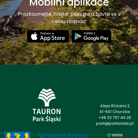
Mobilní aplikace
Prozkoumejte, hrajte, plánujte a bavte se s
celou rodinou!
Aleja Różana 2
41-501 Chorzów
+48 32 757 44 26
park@parkslaski.pl
O WWW