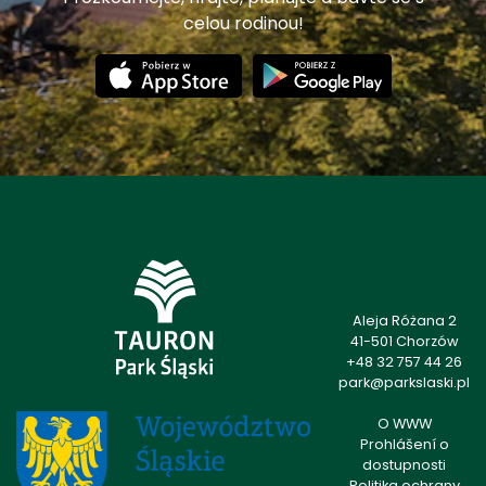
celou rodinou!
Aleja Różana 2
41-501 Chorzów
+48 32 757 44 26
park@parkslaski.pl
O WWW
Prohlášení o
dostupnosti
Politika ochrany