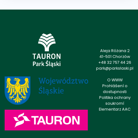
Aleja Różana 2
41-501 Chorzów
+48 32 757 44 26
park@parkslaski.pl
O WWW
Prohlášení o
dostupnosti
Politika ochrany
soukromí
Elementarz AAC