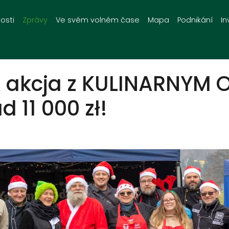
osti
Zprávy
Ve svém volném čase
Mapa
Podnikání
In
A akcja z KULINARNYM 
 11 000 zł!