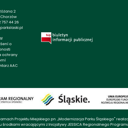
 Różana 2
1 Chorzów
 757 44 26
arkslaski.pl
W
šení o
pnosti
ka ochrany
omí
ntarz AAC
amach Projektu Miejskiego pn. „Modernizacja Parku Śląskiego" rea
u środkami wracającymi z Inicjatywy JESSICA Regionalnego Progra