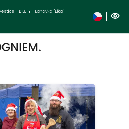
vestice
BILETY
Lanovka "Elka"
OGNIEM.