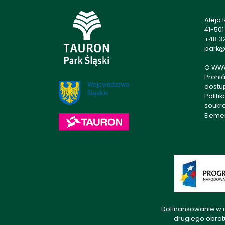
Aleja
41-50
+48 32
park@p
O WW
Prohlá
dostu
Politi
soukr
Eleme
Dofinansowanie w r
drugiego obrot