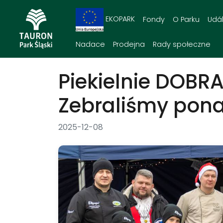
EKOPARK
Fondy
O Parku
Udál
Nadace
Prodejna
Rady społeczne
Piekielnie DOBR
Zebraliśmy ponad
2025-12-08