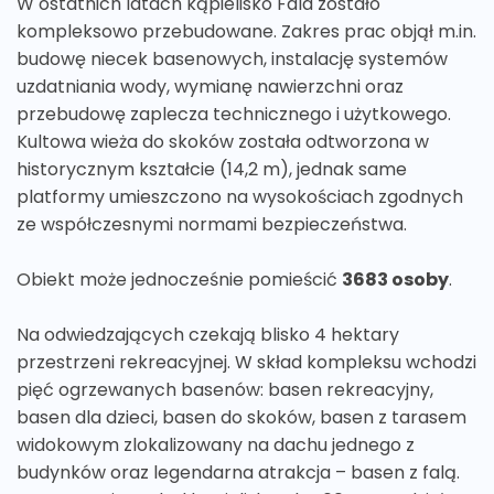
W ostatnich latach kąpielisko Fala zostało
kompleksowo przebudowane. Zakres prac objął m.in.
budowę niecek basenowych, instalację systemów
uzdatniania wody, wymianę nawierzchni oraz
przebudowę zaplecza technicznego i użytkowego.
Kultowa wieża do skoków została odtworzona w
historycznym kształcie (14,2 m), jednak same
platformy umieszczono na wysokościach zgodnych
ze współczesnymi normami bezpieczeństwa.
Obiekt może jednocześnie pomieścić
3683 osoby
.
Na odwiedzających czekają blisko 4 hektary
przestrzeni rekreacyjnej. W skład kompleksu wchodzi
pięć ogrzewanych basenów: basen rekreacyjny,
basen dla dzieci, basen do skoków, basen z tarasem
widokowym zlokalizowany na dachu jednego z
budynków oraz legendarna atrakcja – basen z falą.