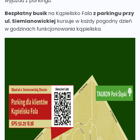
wyjazdu z parkingu.
Bezpłatny busik
na Kąpielisko Fala
z parkingu przy
ul. Siemianowickiej
kursuje w każdy pogodny dzień
w godzinach funkcjonowania kąpieliska.