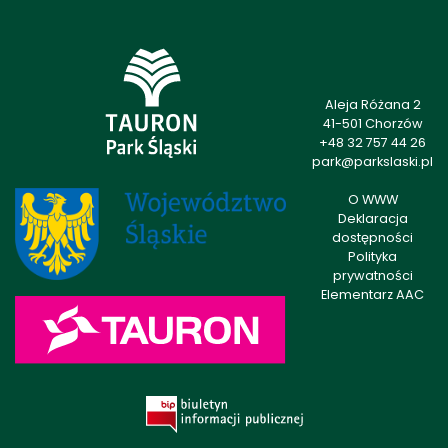
Aleja Różana 2
41-501 Chorzów
+48 32 757 44 26
park@parkslaski.pl
O WWW
Deklaracja
dostępności
Polityka
prywatności
Elementarz AAC