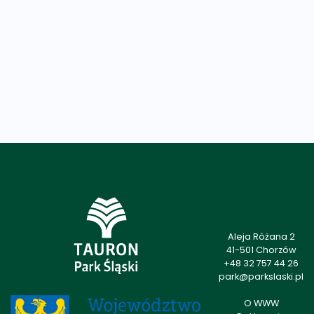
Aleja Różana 2
41-501 Chorzów
+48 32 757 44 26
park@parkslaski.pl
O WWW