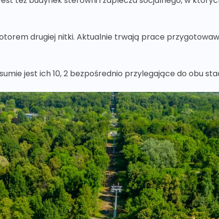
Jest też budynek sterowni i zaplecza socjalnego, w któr
rem drugiej nitki. Aktualnie trwają prace przygotowaw
sumie jest ich 10,
2 bezpośrednio przylegające do obu stac