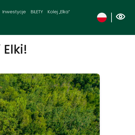
Inwestycje
BILETY
Kolej „Elka“
Elki!