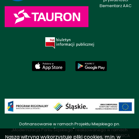
Elementarz AAC
Dofinansowanie w ramach Projektu Miejskiego pn.
„Modernizacja Parku Śląskiego" realizowanego w ramach
drugiego obrotu środkami wracającymi z Inicjatywy JESSICA
Nasza witryna wykorzystuje pliki cookies, m.in. w