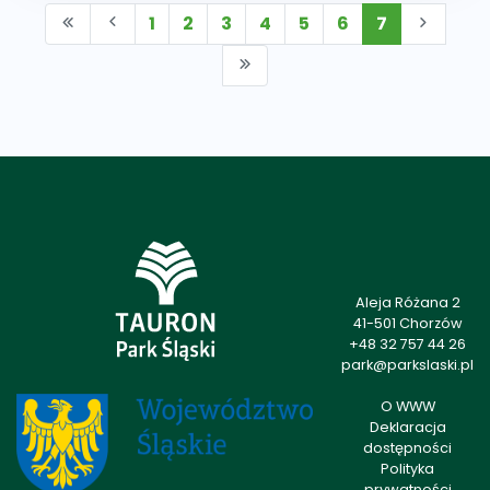
1
2
3
4
5
6
7
Aleja Różana 2
41-501 Chorzów
+48 32 757 44 26
park@parkslaski.pl
O WWW
Deklaracja
dostępności
Polityka
prywatności